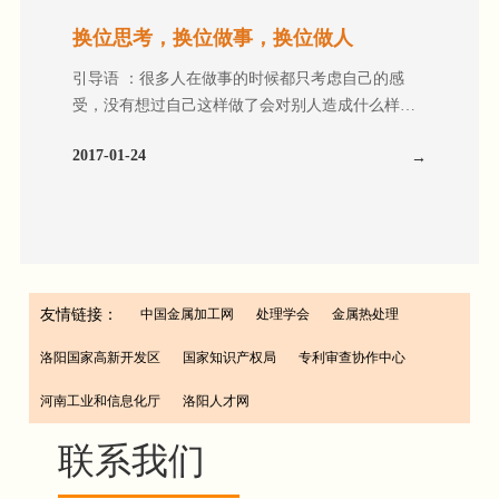
感应器接触板压贴到淬火变压器的二 次绕组输出
端，常用螺栓与垫圈拧压，应注意以下几点： ①变
换位思考，换位做事，换位做人
压器输出端的螺栓孔必须加装不锈钢的钢丝螺套或
引导语 ：很多人在做事的时候都只考虑自己的感
黄铜的螺纹衬套。因为纯铜硬度低，经不起不锈钢
受，没有想过自己这样做了会对别人造成什么样的
或黄铜螺栓多次拧动，会因螺纹滑扣而失效，使输
影响，长久下去，每个人都将变得自私。 01.
出端损坏，螺栓拧入螺套深度不少于 10mm( 以 M8
2017-01-24
当我们拿花送给别人的时候，首先闻到花香的是自
螺纹为例，其余类推）。 ②此螺纹孔必须攻透，否
己； 当我们抓起泥巴抛向别人的时候，首先弄脏的
则螺栓看似已经拧不动，实际上螺栓并未将感应器
也是自己的手。 02. 人经常往上看，就会长
压紧到变压器输出端。此螺栓拧入长度应小于螺孔
高；老是低头捡便宜，就会驼背。 03. 只要脚
深度，螺栓预紧力应在 155 ~ 178N, 预紧力过大会损
还在地上，就别把自己看得太轻；只要还活在地球
坏螺套（以 M8 螺纹为例，其余按规定值）。 ③垫
上，就别把自己看得太重。 04. 面具若戴得太
圈应是特制的加大、加厚的垫圈，它能有效地将局
友情链接：
中国金属加工网
处理学会
金属热处理
久，就会长到脸上，想要揭下来，非得伤筋动骨扒
部压贴紧。 4) 感应器贴合面中间应设计成凹槽，使
皮不可。 05. 当我们用一个手指在指点别人的
导电面压强增大。此表面尽可能镀银，既可防止氧
洛阳国家高新开发区
国家知识产权局
专利审查协作中心
时候，别忘了还有三个手指正指向我们自己。
化，又能减少接触电阻。绝缘板两侧的倒角，可防
06. 休息是为了走更长远的路； 舍得 才能获得，放
河南工业和信息化厅
洛阳人才网
止感应器安装不正时产生变压器侧的短路。
下才能去烦，忘记才能心宁， 宽容 才能得众。
联系我们
07. 舍得也是舍给懂得 感恩 的人，给一把米是
恩人，给一斗米是仇人！助人自助是原则！ 08.